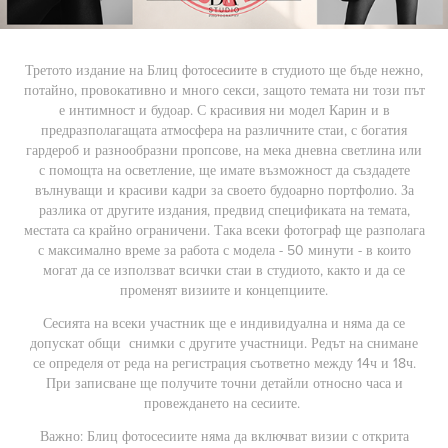
Третото издание на Блиц фотосесиите в студиото ще бъде нежно,
потайно, провокативно и много секси, защото темата ни този път
е интимност и будоар. С красивия ни модел Карин и в
предразполагащата атмосфера на различните стаи, с богатия
гардероб и разнообразни пропсове, на мека дневна светлина или
с помощта на осветление, ще имате възможност да създадете
вълнуващи и красиви кадри за своето будоарно портфолио. За
разлика от другите издания, предвид спецификата на темата,
местата са крайно ограничени. Така всеки фотограф ще разполага
с максимално време за работа с модела - 50 минути - в които
могат да се използват всички стаи в студиото, както и да се
променят визиите и концепциите.
Сесията на всеки участник ще е индивидуална и няма да се
допускат общи снимки с другите участници. Редът на снимане
се определя от реда на регистрация съответно между 14ч и 18ч.
При записване ще получите точни детайли относно часа и
провеждането на сесиите.
Важно: Блиц фотосесиите няма да включват визии с открита