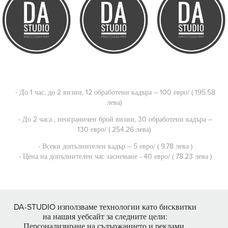
- До 1 час, до 2 визии, 12 обработени кадъра – 100 евро/ ( 195.58
лева)
- До 2 часа , неограничен брой визии, 30 обработени кадъра –
130 евро/ ( 254.26 лева)
- Всеки допълнителен кадър – 5 евро/ ( 9.78 лева )
- Цена на допълнителен час заснемане - 40 евро/ ( 78.23 лева )
DA-STUDIO използваме технологии като бисквитки
↑
Back to Top
на нашия уебсайт за следните цели:
Персонализиране на съдържанието и реклами,